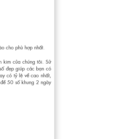
o cho phù hợp nhất.
 kim của chúng tôi. Sử
 số đẹp giúp các bạn có
y có tỷ lệ về cao nhất,
 đề 50 số khung 2 ngày