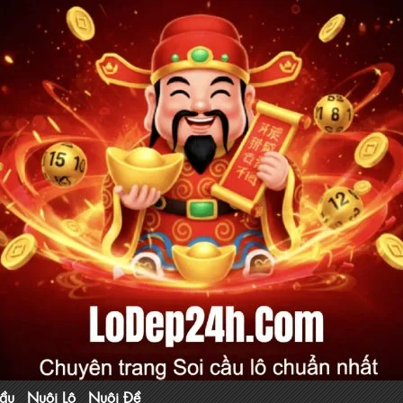
Cầu
Nuôi Lô
Nuôi Đề