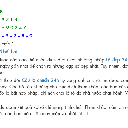
8
 9 7 1 3
:
5 9 0 2 4 7
 – 9 – 2 – 8 – 0
 mắn.!
ố bất bại
ược các cao thủ nhận định dựa theo phương pháp
Lô đẹp 24
ngày gần nhất để chọn ra những cặp số đẹp nhất. Tuy nhiên, đây
ảo.
ã theo dõi
Cầu lô chuẩn 24h
hy vọng anh em, sẽ tìm được co
nay. Các bộ số chỉ dùng cho mục đích tham khảo, các bạn nên c
 đó là bất hợp pháp, chỉ nên chơi lô tô do nhà nước phát hành. 
dự đoán kết quả xổ số chỉ mang tính chất. Tham khảo, cảm ơn c
úc các bạn luôn luôn may mắn và phát tài. !!