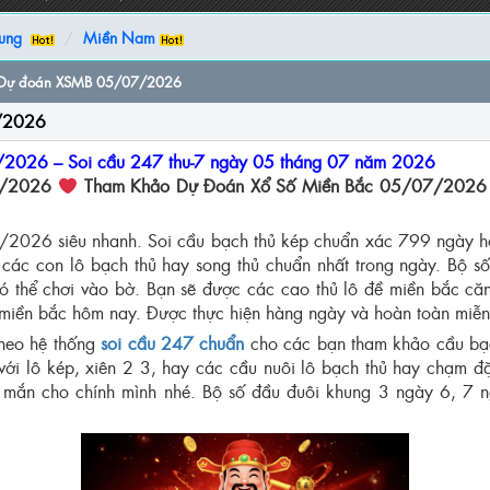
ung
Miền Nam
Dự đoán XSMB 05/07/2026
/2026
026 – Soi cầu 247 thu-7 ngày 05 tháng 07 năm 2026
7/2026
Tham Khảo Dự Đoán Xổ Số Miền Bắc 05/07/2026 n
2026 siêu nhanh. Soi cầu bạch thủ kép chuẩn xác 799 ngày 
ác con lô bạch thủ hay song thủ chuẩn nhất trong ngày. Bộ số
có thể chơi vào bờ. Bạn sẽ được các cao thủ lô đề miền bắc căn 
miền bắc hôm nay. Được thực hiện hàng ngày và hoàn toàn miễn
theo hệ thống
soi cầu 247 chuẩn
cho các bạn tham khảo cầu bạc
với lô kép, xiên 2 3, hay các cầu nuôi lô bạch thủ hay chạm đặ
 mắn cho chính mình nhé. Bộ số đầu đuôi khung 3 ngày 6, 7 