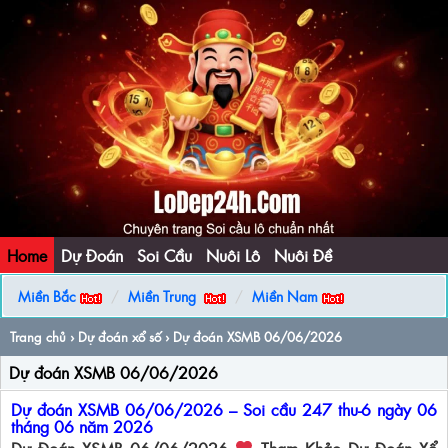
Home
Dự Đoán
Soi Cầu
Nuôi Lô
Nuôi Đề
Miền Bắc
Miền Trung
Miền Nam
Trang chủ
›
Dự đoán xổ số
› Dự đoán XSMB 06/06/2026
Dự đoán XSMB 06/06/2026
Dự đoán XSMB 06/06/2026 – Soi cầu 247 thu-6 ngày 06
tháng 06 năm 2026
Dự Đoán XSMB 06/06/2026
Tham Khảo Dự Đoán Xổ