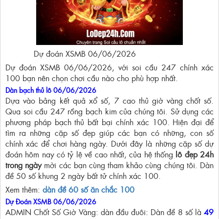
Dự đoán XSMB 06/06/2026
Dự đoán XSMB 06/06/2026, với soi cầu 247 chính xác
100 bạn nên chọn chơi cầu nào cho phù hợp nhất.
Dàn bạch thủ lô 06/06/2026
Dựa vào bảng kết quả xổ số, 7 cao thủ giờ vàng chốt số.
Qua soi cầu 247 rồng bạch kim của chúng tôi. Sử dụng các
phương pháp bạch thủ bất bại chính xác 100. Hiện đại để
tìm ra những cặp số đẹp giúp các bạn có những, con số
chính xác để chơi hàng ngày. Dưới đây là những cặp số dự
đoán hôm nay có tỷ lệ về cao nhất, của hệ thống
lô đẹp 24h
trong ngày
mời các bạn cùng tham khảo cùng chúng tôi. Dàn
đề 50 số khung 2 ngày bất tử chính xác 100.
Xem thêm:
dàn đề 60 số ăn chắc 100
Dự Đoán XSMB 06/06/2026
ADMIN Chốt Số Giờ Vàng: dàn đầu đuôi: Dàn đề 8 số là
49