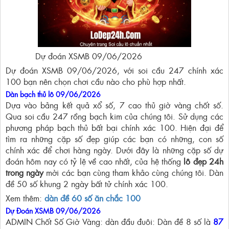
Dự đoán XSMB 09/06/2026
Dự đoán XSMB 09/06/2026, với soi cầu 247 chính xác
100 bạn nên chọn chơi cầu nào cho phù hợp nhất.
Dàn bạch thủ lô 09/06/2026
Dựa vào bảng kết quả xổ số, 7 cao thủ giờ vàng chốt số.
Qua soi cầu 247 rồng bạch kim của chúng tôi. Sử dụng các
phương pháp bạch thủ bất bại chính xác 100. Hiện đại để
tìm ra những cặp số đẹp giúp các bạn có những, con số
chính xác để chơi hàng ngày. Dưới đây là những cặp số dự
đoán hôm nay có tỷ lệ về cao nhất, của hệ thống
lô đẹp 24h
trong ngày
mời các bạn cùng tham khảo cùng chúng tôi. Dàn
đề 50 số khung 2 ngày bất tử chính xác 100.
Xem thêm:
dàn đề 60 số ăn chắc 100
Dự Đoán XSMB 09/06/2026
ADMIN Chốt Số Giờ Vàng: dàn đầu đuôi: Dàn đề 8 số là
87