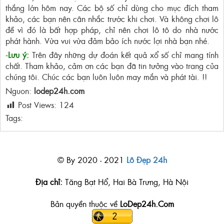
thắng lớn hôm nay. Các bộ số chỉ dùng cho mục đích tham
khảo, các bạn nên cân nhắc trước khi chơi. Và không chơi lô
đề vì đó là bất hợp pháp, chỉ nên chơi lô tô do nhà nước
phát hành. Vừa vui vừa đảm bảo ích nước lợi nhà bạn nhé.
⁃
Lưu ý:
Trên đây những dự đoán kết quả xổ số chỉ mang tính
chất. Tham khảo, cảm ơn các bạn đã tin tưởng vào trang của
chúng tôi. Chúc các bạn luôn luôn may mắn và phát tài. !!
Nguon:
lodep24h.com
Post Views:
124
Tags:
© By 2020 - 2021
Lô Đẹp 24h
Địa chỉ:
Tăng Bạt Hổ, Hai Bà Trưng, Hà Nội
Bản quyền thuộc về
LoDep24h.Com