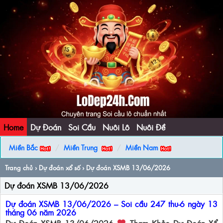
Home
Dự Đoán
Soi Cầu
Nuôi Lô
Nuôi Đề
Miền Bắc
Miền Trung
Miền Nam
Trang chủ
›
Dự đoán xổ số
› Dự đoán XSMB 13/06/2026
Dự đoán XSMB 13/06/2026
Dự đoán XSMB 13/06/2026 – Soi cầu 247 thu-6 ngày 13
tháng 06 năm 2026
Dự Đoán XSMB 13/06/2026
Tham Khảo Dự Đoán Xổ