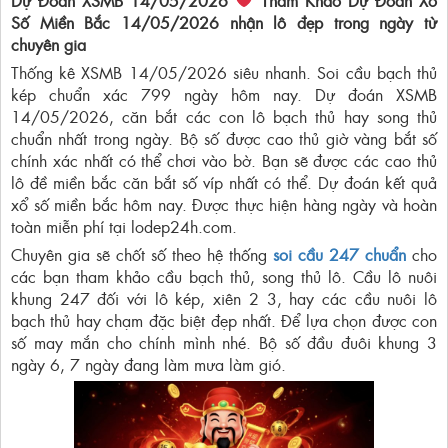
Số Miền Bắc 14/05/2026 nhận lô đẹp trong ngày từ
chuyên gia
Thống kê XSMB 14/05/2026 siêu nhanh. Soi cầu bạch thủ
kép chuẩn xác 799 ngày hôm nay. Dự đoán XSMB
14/05/2026, căn bắt các con lô bạch thủ hay song thủ
chuẩn nhất trong ngày. Bộ số được cao thủ giờ vàng bắt số
chính xác nhất có thể chơi vào bờ. Bạn sẽ được các cao thủ
lô đề miền bắc căn bắt số víp nhất có thể. Dự đoán kết quả
xổ số miền bắc hôm nay. Được thực hiện hàng ngày và hoàn
toàn miễn phí tại lodep24h.com.
Chuyên gia sẽ chốt số theo hệ thống
soi cầu 247 chuẩn
cho
các bạn tham khảo cầu bạch thủ, song thủ lô. Cầu lô nuôi
khung 247 đối với lô kép, xiên 2 3, hay các cầu nuôi lô
bạch thủ hay chạm đặc biệt đẹp nhất. Để lựa chọn được con
số may mắn cho chính mình nhé. Bộ số đầu đuôi khung 3
ngày 6, 7 ngày đang làm mưa làm gió.