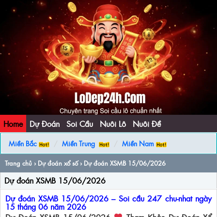
Home
Dự Đoán
Soi Cầu
Nuôi Lô
Nuôi Đề
Miền Bắc
Miền Trung
Miền Nam
Trang chủ
›
Dự đoán xổ số
› Dự đoán XSMB 15/06/2026
Dự đoán XSMB 15/06/2026
Dự đoán XSMB 15/06/2026 – Soi cầu 247 chu-nhat ngày
15 tháng 06 năm 2026
Dự Đoán XSMB 15/06/2026
Tham Khảo Dự Đoán Xổ