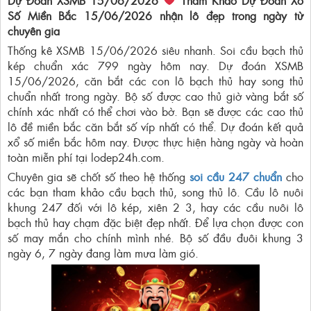
Số Miền Bắc 15/06/2026 nhận lô đẹp trong ngày từ
chuyên gia
Thống kê XSMB 15/06/2026 siêu nhanh. Soi cầu bạch thủ
kép chuẩn xác 799 ngày hôm nay. Dự đoán XSMB
15/06/2026, căn bắt các con lô bạch thủ hay song thủ
chuẩn nhất trong ngày. Bộ số được cao thủ giờ vàng bắt số
chính xác nhất có thể chơi vào bờ. Bạn sẽ được các cao thủ
lô đề miền bắc căn bắt số víp nhất có thể. Dự đoán kết quả
xổ số miền bắc hôm nay. Được thực hiện hàng ngày và hoàn
toàn miễn phí tại lodep24h.com.
Chuyên gia sẽ chốt số theo hệ thống
soi cầu 247 chuẩn
cho
các bạn tham khảo cầu bạch thủ, song thủ lô. Cầu lô nuôi
khung 247 đối với lô kép, xiên 2 3, hay các cầu nuôi lô
bạch thủ hay chạm đặc biệt đẹp nhất. Để lựa chọn được con
số may mắn cho chính mình nhé. Bộ số đầu đuôi khung 3
ngày 6, 7 ngày đang làm mưa làm gió.