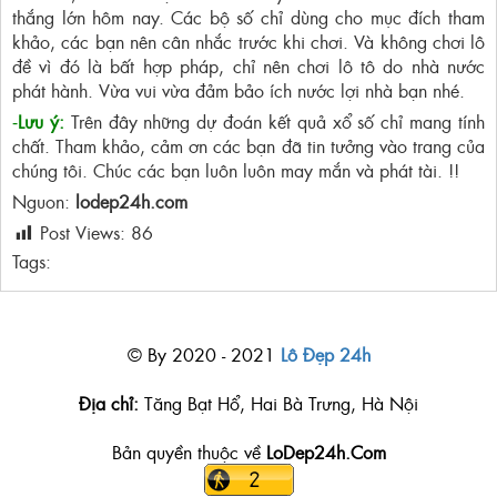
thắng lớn hôm nay. Các bộ số chỉ dùng cho mục đích tham
khảo, các bạn nên cân nhắc trước khi chơi. Và không chơi lô
đề vì đó là bất hợp pháp, chỉ nên chơi lô tô do nhà nước
phát hành. Vừa vui vừa đảm bảo ích nước lợi nhà bạn nhé.
⁃
Lưu ý:
Trên đây những dự đoán kết quả xổ số chỉ mang tính
chất. Tham khảo, cảm ơn các bạn đã tin tưởng vào trang của
chúng tôi. Chúc các bạn luôn luôn may mắn và phát tài. !!
Nguon:
lodep24h.com
Post Views:
86
Tags:
© By 2020 - 2021
Lô Đẹp 24h
Địa chỉ:
Tăng Bạt Hổ, Hai Bà Trưng, Hà Nội
Bản quyền thuộc về
LoDep24h.Com