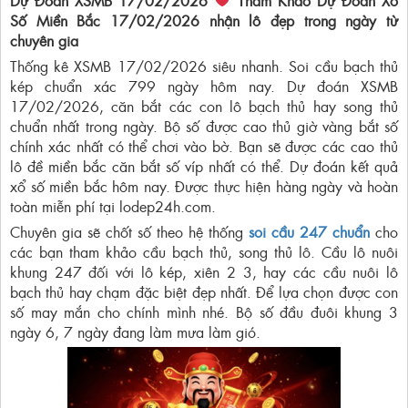
Số Miền Bắc 17/02/2026 nhận lô đẹp trong ngày từ
chuyên gia
Thống kê XSMB 17/02/2026 siêu nhanh. Soi cầu bạch thủ
kép chuẩn xác 799 ngày hôm nay. Dự đoán XSMB
17/02/2026, căn bắt các con lô bạch thủ hay song thủ
chuẩn nhất trong ngày. Bộ số được cao thủ giờ vàng bắt số
chính xác nhất có thể chơi vào bờ. Bạn sẽ được các cao thủ
lô đề miền bắc căn bắt số víp nhất có thể. Dự đoán kết quả
xổ số miền bắc hôm nay. Được thực hiện hàng ngày và hoàn
toàn miễn phí tại lodep24h.com.
Chuyên gia sẽ chốt số theo hệ thống
soi cầu 247 chuẩn
cho
các bạn tham khảo cầu bạch thủ, song thủ lô. Cầu lô nuôi
khung 247 đối với lô kép, xiên 2 3, hay các cầu nuôi lô
bạch thủ hay chạm đặc biệt đẹp nhất. Để lựa chọn được con
số may mắn cho chính mình nhé. Bộ số đầu đuôi khung 3
ngày 6, 7 ngày đang làm mưa làm gió.