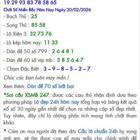
19 29 93 83 78 58 65
Chốt Số Miền Bắc Hôm Nay Ngày 20/02/2026
⁃ Bạch Thủ :
25
⁃ Song Thủ :
85 58
⁃ Lô Xiên 3:
32 73 76
⁃ Lô kép hôm nay:
11 33
⁃ Dàn đề 50 số 799 :
2 6 4 8 1
⁃ Dàn đề
60
số vip mb :
3 8 5 6 4 7
⁃ Chạm Đặc Biệt :
3 – 9 – 8 – 5 – 2 – 7
Chúc các bạn luôn may mắn.!
Xem thêm:
Dàn đề 70 số bất bại
*
Soi cầu XSMB 247:
được các cao thủ nhận định dựa theo
phương pháp
Lô đẹp 24h hôm nay
tổng hợp và bảng kết quả
xổ số 30 ngày gần nhất để chọn ra những cặp số đẹp nhất.
Tuy nhiên, đây chỉ là những phân tích mang tính chất tham
khảo.
*
Cám ơn mọi người đã theo dõi
Cầu lô chuẩn 24h
hy vọng
anh em, sẽ tìm được con số may mắn cho chính mình để