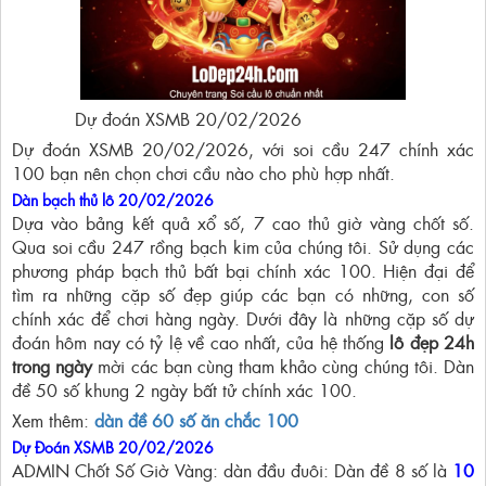
Dự đoán XSMB 20/02/2026
Dự đoán XSMB 20/02/2026, với soi cầu 247 chính xác
100 bạn nên chọn chơi cầu nào cho phù hợp nhất.
Dàn bạch thủ lô 20/02/2026
Dựa vào bảng kết quả xổ số, 7 cao thủ giờ vàng chốt số.
Qua soi cầu 247 rồng bạch kim của chúng tôi. Sử dụng các
phương pháp bạch thủ bất bại chính xác 100. Hiện đại để
tìm ra những cặp số đẹp giúp các bạn có những, con số
chính xác để chơi hàng ngày. Dưới đây là những cặp số dự
đoán hôm nay có tỷ lệ về cao nhất, của hệ thống
lô đẹp 24h
trong ngày
mời các bạn cùng tham khảo cùng chúng tôi. Dàn
đề 50 số khung 2 ngày bất tử chính xác 100.
Xem thêm:
dàn đề 60 số ăn chắc 100
Dự Đoán XSMB 20/02/2026
ADMIN Chốt Số Giờ Vàng: dàn đầu đuôi: Dàn đề 8 số là
10