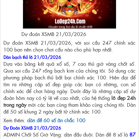
Dự đoán XSMB 21/03/2026
Dự đoán XSMB 21/03/2026, với soi cầu 247 chính xác
100 bạn nên chọn chơi cầu nào cho phù hợp nhất.
Dàn bạch thủ lô 21/03/2026
Dựa vào bảng kết quả xổ số, 7 cao thủ giờ vàng chốt số.
Qua soi cầu 247 rồng bạch kim của chúng tôi. Sử dụng các
phương pháp bạch thủ bất bại chính xác 100. Hiện đại để
tìm ra những cặp số đẹp giúp các bạn có những, con số
chính xác để chơi hàng ngày. Dưới đây là những cặp số dự
đoán hôm nay có tỷ lệ về cao nhất, của hệ thống
lô đẹp 24h
trong ngày
mời các bạn cùng tham khảo cùng chúng tôi. Dàn
đề 50 số khung 2 ngày bất tử chính xác 100.
Xem thêm:
dàn đề 60 số ăn chắc 100
Dự Đoán XSMB 21/03/2026
ADMIN Chốt Số Giờ Vàng: dàn đầu đuôi: Dàn đề 8 số là
87