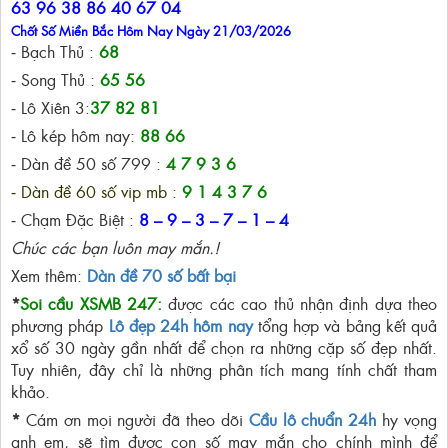
63 96 38 86 40 67 04
Chốt Số Miền Bắc Hôm Nay Ngày 21/03/2026
⁃ Bạch Thủ :
68
⁃ Song Thủ :
65 56
⁃ Lô Xiên 3:
37 82 81
⁃ Lô kép hôm nay:
88 66
⁃ Dàn đề 50 số 799 :
4 7 9 3 6
⁃ Dàn đề
60
số vip mb :
9 1 4 3 7 6
⁃ Chạm Đặc Biệt :
8 – 9 – 3 – 7 – 1 – 4
Chúc các bạn luôn may mắn.!
Xem thêm:
Dàn đề 70 số bất bại
*
Soi cầu XSMB 247:
được các cao thủ nhận định dựa theo
phương pháp
Lô đẹp 24h hôm nay
tổng hợp và bảng kết quả
xổ số 30 ngày gần nhất để chọn ra những cặp số đẹp nhất.
Tuy nhiên, đây chỉ là những phân tích mang tính chất tham
khảo.
*
Cám ơn mọi người đã theo dõi
Cầu lô chuẩn 24h
hy vọng
anh em, sẽ tìm được con số may mắn cho chính mình để