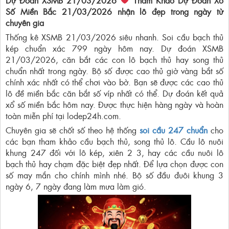
Số Miền Bắc 21/03/2026 nhận lô đẹp trong ngày từ
chuyên gia
Thống kê XSMB 21/03/2026 siêu nhanh. Soi cầu bạch thủ
kép chuẩn xác 799 ngày hôm nay. Dự đoán XSMB
21/03/2026, căn bắt các con lô bạch thủ hay song thủ
chuẩn nhất trong ngày. Bộ số được cao thủ giờ vàng bắt số
chính xác nhất có thể chơi vào bờ. Bạn sẽ được các cao thủ
lô đề miền bắc căn bắt số víp nhất có thể. Dự đoán kết quả
xổ số miền bắc hôm nay. Được thực hiện hàng ngày và hoàn
toàn miễn phí tại lodep24h.com.
Chuyên gia sẽ chốt số theo hệ thống
soi cầu 247 chuẩn
cho
các bạn tham khảo cầu bạch thủ, song thủ lô. Cầu lô nuôi
khung 247 đối với lô kép, xiên 2 3, hay các cầu nuôi lô
bạch thủ hay chạm đặc biệt đẹp nhất. Để lựa chọn được con
số may mắn cho chính mình nhé. Bộ số đầu đuôi khung 3
ngày 6, 7 ngày đang làm mưa làm gió.