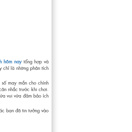
h hôm nay
tổng hợp và
 chỉ là những phân tích
n số may mắn cho chính
ân nhắc trước khi chơi.
Vừa vui vừa đảm bảo ích
ác bạn đã tin tưởng vào