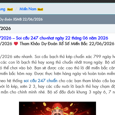
ung
Miền Nam
Dự đoán XSMB 22/06/2026
/2026
026 – Soi cầu 247 chu-nhat ngày 22 tháng 06 năm 2026
6/2026
Tham Khảo Dự Đoán Xổ Số Miền Bắc 22/06/2026 n
2026 siêu nhanh. Soi cầu bạch thủ kép chuẩn xác 799 ngày 
ác con lô bạch thủ hay song thủ chuẩn nhất trong ngày. Bộ số
có thể chơi vào bờ. Bạn sẽ được các cao thủ lô đề miền bắc căn 
miền bắc hôm nay. Được thực hiện hàng ngày và hoàn toàn miễn
theo hệ thống
soi cầu 247 chuẩn
cho các bạn tham khảo cầu bạc
với lô kép, xiên 2 3, hay các cầu nuôi lô bạch thủ hay chạm đặ
 mắn cho chính mình nhé. Bộ số đầu đuôi khung 3 ngày 6, 7 