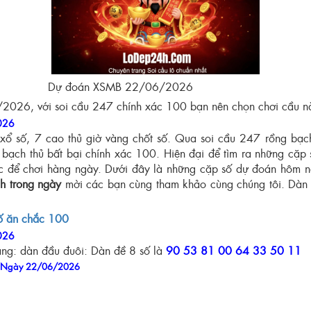
Dự đoán XSMB 22/06/2026
26, với soi cầu 247 chính xác 100 bạn nên chọn chơi cầu nà
026
xổ số, 7 cao thủ giờ vàng chốt số. Qua soi cầu 247 rồng bạch
ạch thủ bất bại chính xác 100. Hiện đại để tìm ra những cặp
c để chơi hàng ngày. Dưới đây là những cặp số dự đoán hôm na
h trong ngày
mời các bạn cùng tham khảo cùng chúng tôi. Dàn
ố ăn chắc 100
026
g: dàn đầu đuôi: Dàn đề 8 số là
90 53 81 00 64 33 50 11
y Ngày 22/06/2026