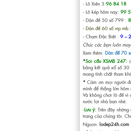
⁃ Lô Xiên 3:
96 84 18
⁃ Lô kép hôm nay:
99 5
⁃ Dàn đề 50 số 799 :
8
⁃ Dàn đề
60
số vip mb 
⁃ Chạm Đặc Biệt :
9 – 2
Chúc các bạn luôn may
Xem thêm:
Dàn đề 70 s
*
Soi cầu XSMB 247:
đ
bảng kết quả xổ số 30 
mang tính chất tham kh
*
Cám ơn mọi người đ
mình để thắng lớn hôm 
Và không chơi lô đề vì
nước lợi nhà bạn nhé.
⁃
Lưu ý:
Trên đây những 
trang của chúng tôi. Ch
Nguon:
lodep24h.com