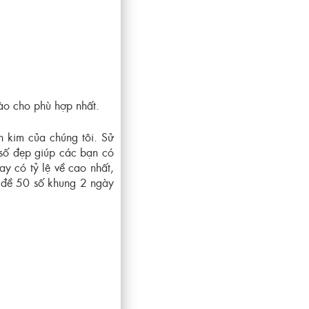
o cho phù hợp nhất.
 kim của chúng tôi. Sử
 số đẹp giúp các bạn có
y có tỷ lệ về cao nhất,
 đề 50 số khung 2 ngày