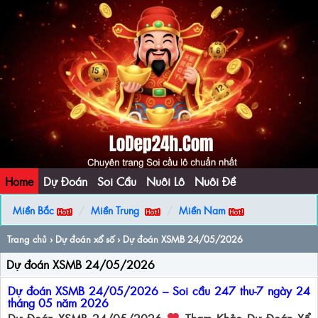
Home
Dự Đoán
Soi Cầu
Nuôi Lô
Nuôi Đề
Miền Bắc
Miền Trung
Miền Nam
Trang chủ
›
Dự đoán xổ số
› Dự đoán XSMB 24/05/2026
Dự đoán XSMB 24/05/2026
Dự đoán XSMB 24/05/2026 – Soi cầu 247 thu-7 ngày 24
tháng 05 năm 2026
Dự Đoán XSMB 24/05/2026
Tham Khảo Dự Đoán Xổ