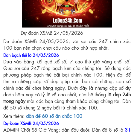
Dự đoán XSMB 24/05/2026
Dự đoán XSMB 24/05/2026, với soi cầu 247 chính xác
100 bạn nên chọn chơi cầu nào cho phù hợp nhất.
Dàn bạch thủ lô 24/05/2026
Dựa vào bảng kết quả xổ số, 7 cao thủ giờ vàng chốt số.
Qua soi cầu 247 rồng bạch kim của chúng tôi. Sử dụng các
phương pháp bạch thủ bất bại chính xác 100. Hiện đại để
tìm ra những cặp số đẹp giúp các bạn có những, con số
chính xác để chơi hàng ngày. Dưới đây là những cặp số dự
đoán hôm nay có tỷ lệ về cao nhất, của hệ thống
lô đẹp 24h
trong ngày
mời các bạn cùng tham khảo cùng chúng tôi. Dàn
đề 50 số khung 2 ngày bất tử chính xác 100.
Xem thêm:
dàn đề 60 số ăn chắc 100
Dự Đoán XSMB 24/05/2026
ADMIN Chốt Số Giờ Vàng: dàn đầu đuôi: Dàn đề 8 số là
31