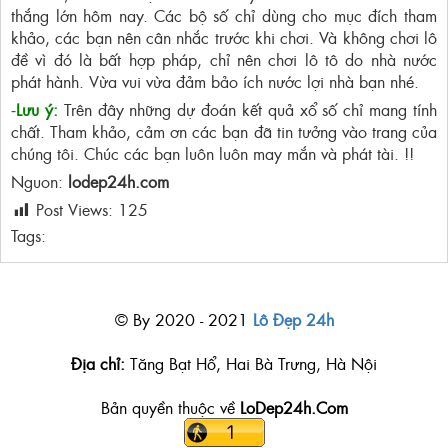
thắng lớn hôm nay. Các bộ số chỉ dùng cho mục đích tham
khảo, các bạn nên cân nhắc trước khi chơi. Và không chơi lô
đề vì đó là bất hợp pháp, chỉ nên chơi lô tô do nhà nước
phát hành. Vừa vui vừa đảm bảo ích nước lợi nhà bạn nhé.
⁃
Lưu ý:
Trên đây những dự đoán kết quả xổ số chỉ mang tính
chất. Tham khảo, cảm ơn các bạn đã tin tưởng vào trang của
chúng tôi. Chúc các bạn luôn luôn may mắn và phát tài. !!
Nguon:
lodep24h.com
Post Views:
125
Tags:
© By 2020 - 2021
Lô Đẹp 24h
Địa chỉ:
Tăng Bạt Hổ, Hai Bà Trưng, Hà Nội
Bản quyền thuộc về
LoDep24h.Com