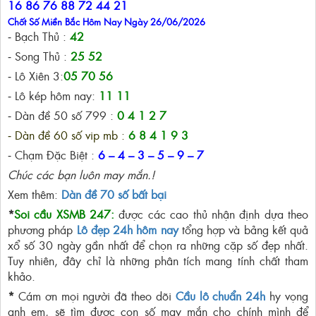
16 86 76 88 72 44 21
Chốt Số Miền Bắc Hôm Nay Ngày 26/06/2026
⁃ Bạch Thủ :
42
⁃ Song Thủ :
25 52
⁃ Lô Xiên 3:
05 70 56
⁃ Lô kép hôm nay:
11 11
⁃ Dàn đề 50 số 799 :
0 4 1 2 7
⁃ Dàn đề
60
số vip mb :
6 8 4 1 9 3
⁃ Chạm Đặc Biệt :
6 – 4 – 3 – 5 – 9 – 7
Chúc các bạn luôn may mắn.!
Xem thêm:
Dàn đề 70 số bất bại
*
Soi cầu XSMB 247:
được các cao thủ nhận định dựa theo
phương pháp
Lô đẹp 24h hôm nay
tổng hợp và bảng kết quả
xổ số 30 ngày gần nhất để chọn ra những cặp số đẹp nhất.
Tuy nhiên, đây chỉ là những phân tích mang tính chất tham
khảo.
*
Cám ơn mọi người đã theo dõi
Cầu lô chuẩn 24h
hy vọng
anh em, sẽ tìm được con số may mắn cho chính mình để