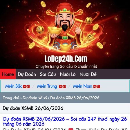
Home
Dự Đoán
Soi Cầu
Nuôi Lô
Nuôi Đề
Miền Bắc
Miền Trung
Miền Nam
Trang chủ
›
Dự đoán xổ số
› Dự đoán XSMB 26/06/2026
Dự đoán XSMB 26/06/2026
Dự đoán XSMB 26/06/2026 – Soi cầu 247 thu-5 ngày 26
tháng 06 năm 2026
Dự Đoán XSMB 26/06/2026
Tham Khảo Dự Đoán Xổ