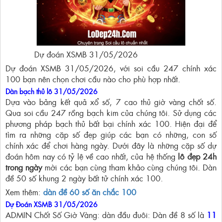
Dự đoán XSMB 31/05/2026
Dự đoán XSMB 31/05/2026, với soi cầu 247 chính xác
100 bạn nên chọn chơi cầu nào cho phù hợp nhất.
Dàn bạch thủ lô 31/05/2026
Dựa vào bảng kết quả xổ số, 7 cao thủ giờ vàng chốt số.
Qua soi cầu 247 rồng bạch kim của chúng tôi. Sử dụng các
phương pháp bạch thủ bất bại chính xác 100. Hiện đại để
tìm ra những cặp số đẹp giúp các bạn có những, con số
chính xác để chơi hàng ngày. Dưới đây là những cặp số dự
đoán hôm nay có tỷ lệ về cao nhất, của hệ thống
lô đẹp 24h
trong ngày
mời các bạn cùng tham khảo cùng chúng tôi. Dàn
đề 50 số khung 2 ngày bất tử chính xác 100.
Xem thêm:
dàn đề 60 số ăn chắc 100
Dự Đoán XSMB 31/05/2026
ADMIN Chốt Số Giờ Vàng: dàn đầu đuôi: Dàn đề 8 số là
11