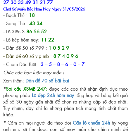
27 30 33 49 31 21 77
Chốt Số Miền Bắc Hôm Nay Ngày 31/05/2026
⁃ Bạch Thủ :
18
⁃ Song Thủ :
43 34
⁃ Lô Xiên 3:
86 56 52
⁃ Lô kép hôm nay:
11 22
⁃ Dàn đề 50 số 799 :
1 0 5 2 9
⁃ Dàn đề
60
số vip mb :
8 7 4 0 9 6
⁃ Chạm Đặc Biệt :
3 – 5 – 8 – 6 – 0 – 7
Chúc các bạn luôn may mắn.!
Xem thêm:
Dàn đề 70 số bất bại
*
Soi cầu XSMB 247:
được các cao thủ nhận định dựa theo
phương pháp
Lô đẹp 24h hôm nay
tổng hợp và bảng kết quả
xổ số 30 ngày gần nhất để chọn ra những cặp số đẹp nhất.
Tuy nhiên, đây chỉ là những phân tích mang tính chất tham
khảo.
*
Cám ơn mọi người đã theo dõi
Cầu lô chuẩn 24h
hy vọng
anh em, sẽ tìm được con số may mắn cho chính mình để