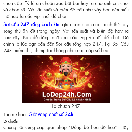
chọn cầu. Tỷ lệ ăn chuẩn xác bất bại hay ra cho anh em chơi
và chọn số. Với tần suất và biên độ cầu như vậy bạn nên hiểu
thế nào là cầu víp nhất đề chơi.
Soi cầu 247 rồng bạch kim
giúp bạn chọn con bạch thủ hay
song thủ ăn đủ trong ngày. Với tần suất và biên độ hay ra
như vậy. Bạn dễ dàng nhận ra cầu ưng ý nhất để chơi. Đó
chính là lúc bạn cần đến Soi cầu tổng hợp 247. Tại Soi Cầu
247 miễn phí, chúng tôi không chỉ cung cấp số liệu.
Lô chuẩn 247
Tham khảo:
Giờ vàng chốt số 24h
Lô chuẩn
Chúng tôi cung cấp giải pháp “Đồng bộ hóa dữ liệu”. Hãy