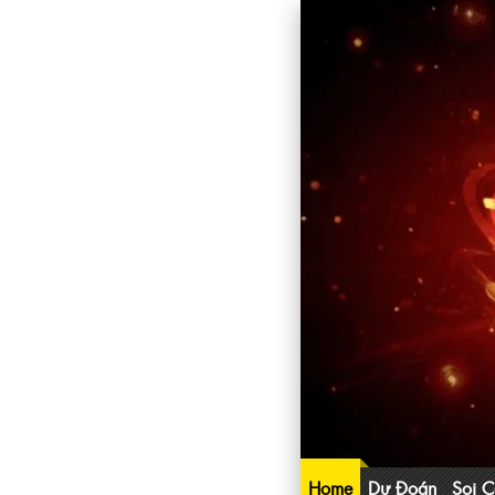
Home
Dự Đoán
Soi 