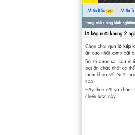
Miền Bắc
Miền Tr
Trang chủ
›
Blog kinh nghiệm
Lô kép nuôi khung 2 n
Chọn chơi qua
lô kép 
ăn cao nhất xsmb bất bạ
Bộ số được soi cầu miề
bại ăn chắc nhất có th
tham khảo số. Nuôi bạc
cao.
Hãy theo dõi và khám p
chiến lược này.