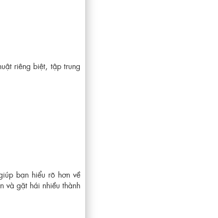
t riêng biệt, tập trung
giúp bạn hiểu rõ hơn về
 và gặt hái nhiều thành