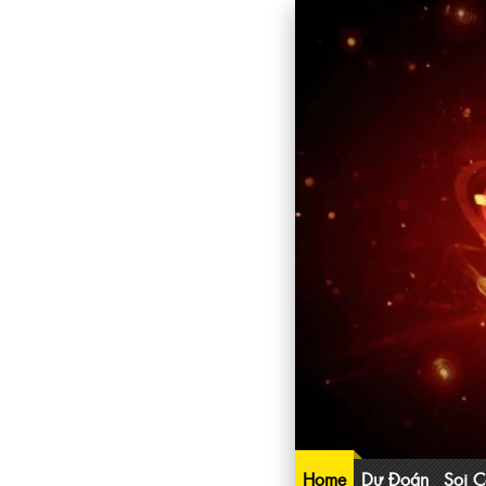
Home
Dự Đoán
Soi 