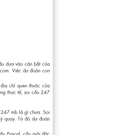
cầu dựa vào căn bắt của
.com. Việc dự đoán con
địa chỉ quen thuộc của
ng thực tế, soi cầu 247
u 247 mb là gì chưa. Soi
 kỳ quay. Từ đó dự đoán
ầu Pascal, cầu giải đặc