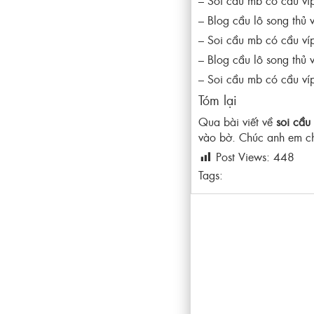
– Soi cầu mb có cầu ví
– Blog cầu lô song thủ 
– Soi cầu mb có cầu ví
– Blog cầu lô song thủ 
– Soi cầu mb có cầu ví
Tóm lại
Qua bài viết về
soi cầu
vào bờ. Chúc anh em ch
Post Views:
448
Tags: