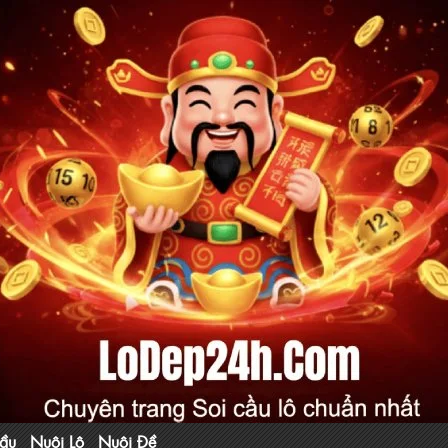
Cầu
Nuôi Lô
Nuôi Đề