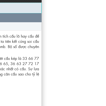
 tích cầu lô hay cầu đề
ta tiên kết cúng soi cầu
xsmb. Bộ số được chuyên
iêt cầu kép là 33 66 77
56 65, 36 63 27 72 17
ác nhất có cầu. Sự lựa
g căn cầu sao cho tỷ lệ