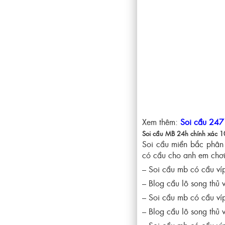
Xem thêm:
Soi cầu 247
Soi cầu MB 24h chính xác 
Soi cầu miền bắc phân 
có cầu cho anh em chơi
– Soi cầu mb có cầu ví
– Blog cầu lô song thủ 
– Soi cầu mb có cầu ví
– Blog cầu lô song thủ 